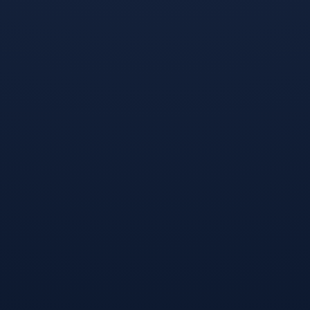
发表评论
发表评论: