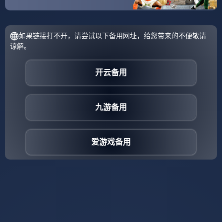
2-2，奇迹在燃烧。
但故事还没有结束,第97分钟，乌兹别克斯坦获得前场
任意球，所有人涌入禁区，包括他们的门将，皮球吊入
禁区，混乱中，乌兹别克斯坦后卫在争顶时被推倒，皮
球落在禁区前沿，乌兹别克斯坦中场核心穆萨耶夫迎球
怒射，皮球打在人墙上，却又鬼使神差地弹回到他脚
下，他没有再犹豫，第二次射门——皮球再次打在人墙
上，高高弹起，飞向球门左侧。
而那个位置,库尔图瓦已经在两次扑救后失去了重心，当
皮球即将越过门线时，他做出了最后的挣扎——不是用
手，而是用身体，他整个人横躺下来，张开四肢，试图
用最后的面积挡住那个球。
皮球打在了他的腿上,折射入网。